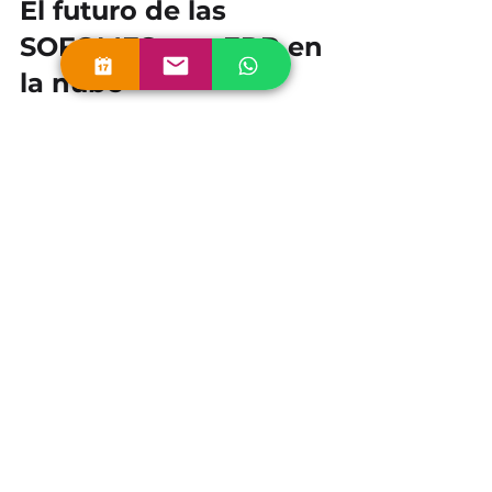
El futuro de las 
SOFOMES con ERP en 
la nube
La transformación digital es una 
realidad que no puedes ignorar. 
Adoptar un 
erp para sofomes en la 
nube
 te posiciona a la vanguardia del 
sector financiero.
Con esta tecnología, tu SOFOME 
podrá optimizar la gestión de sus 
carteras de crédito, expandir 
operaciones y cumplir con la 
normativa de forma segura y 
eficiente. Además, estarás preparado 
para adaptarte a los cambios del 
mercado y las nuevas demandas de 