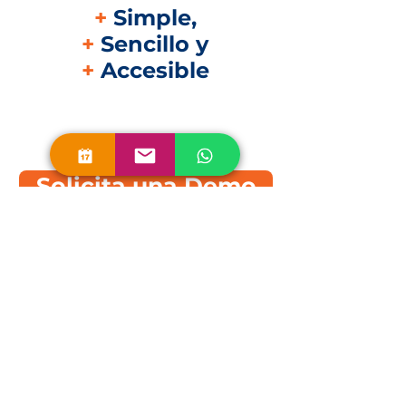
+
Simple,
+
Sencillo y
+
Accesible
Solicita una Demo
Queremos saber de ti
Escríbenos a
info@softcredito.mx