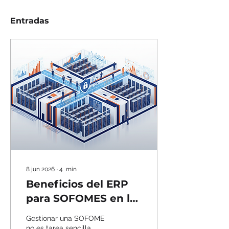
Entradas
8 jun 2026
∙
4
min
Beneficios del ERP
para SOFOMES en la
nube: ERP en la
Gestionar una SOFOME
nube ventajas para
no es tarea sencilla.