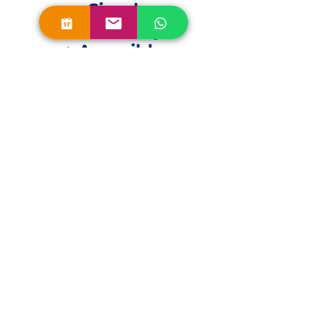
+
Simple,
+
Sencillo y
+
Accesible
Solicita una Demo
Queremos saber de ti
Escríbenos a
info@softcredito.mx