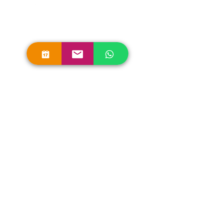
Contacto
info@softcredito.mx
| Plataforma
Gestión del proceso de crédito
Módulos del sistema
Cumplimiento y prevención de riesgos
Contabilidad y fondeo
| Recursos
Preguntas frecuentes
Integraciones disponibles
Una de las empresas Fintech
proveedoras de servicios financieros.